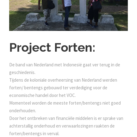
Project Forten:
De band van Nederland met Indonesië gaat ver terug in de
geschiedenis.
Tijdens de koloniale overheersing van Nederland werden
forten/ bentengs gebouwd ter verdediging voor de
economische handel door het VOC.
Momenteel worden de meeste forten/bentengs niet goed
onderhouden.
Door het ontbreken van financiële middelen is er sprake van
achterstallig onderhoud en verwaarlozingen raakten de
forten/bentengs in verval.