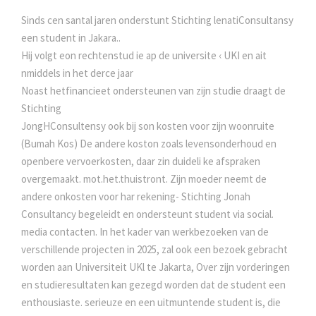
Sinds cen santal jaren onderstunt Stichting lenatiConsultansy
een student in Jakara..
Hij volgt eon rechtenstud ie ap de universite ‹ UKI en ait
nmiddels in het derce jaar
Noast hetfinancieet ondersteunen van zijn studie draagt de
Stichting
JongHConsultensy ook bij son kosten voor zijn woonruite
(Bumah Kos) De andere koston zoals levensonderhoud en
openbere vervoerkosten, daar zin duideli ke afspraken
overgemaakt. mot.het.thuistront. Zijn moeder neemt de
andere onkosten voor har rekening- Stichting Jonah
Consultancy begeleidt en ondersteunt student via social.
media contacten. In het kader van werkbezoeken van de
verschillende projecten in 2025, zal ook een bezoek gebracht
worden aan Universiteit UKl te Jakarta, Over zijn vorderingen
en studieresultaten kan gezegd worden dat de student een
enthousiaste. serieuze en een uitmuntende student is, die