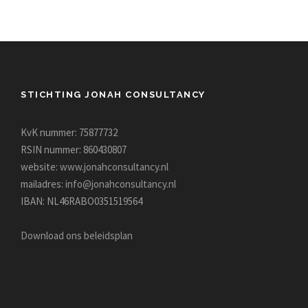
STICHTING JONAH CONSULTANCY
KvK nummer: 75877732
RSIN nummer: 860430807
website:
www.jonahconsultancy.nl
mailadres:
info@jonahconsultancy.nl
IBAN: NL46RABO0351519564
Download ons beleidsplan