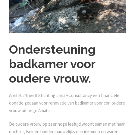
Ondersteuning
badkamer voor
oudere vrouw.
April 2024 heeft Stichting JonaHConsultancy een financiële
donatie gedaan voor renovatie van badkamer voor con oudere
vrouw uit negri Amahai.
De oudere vrouw op zeer hoge leeftijd woont samen met haar
dochter, Beiden hadden nauwelijks een inkomen en waren