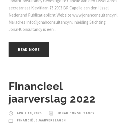
JonaHConsultancy Gevestigd te Capelle aan den IJssel Adres
secretariaat Kievitlaan 75 2903 BR Capelle aan den IJssel
Nederland Publicatieplicht Website www.jonahconsultancy.nl
Mailadres Info@jonahconsultancy.nl Inleiding Stichting
JonaHConsultancy is een...
READ MORE
Financieel
jaarverslag 2022
APRIL 10, 2025
JONAH CONSULTANCY
FINANCIËLE JAARVERSLAGEN