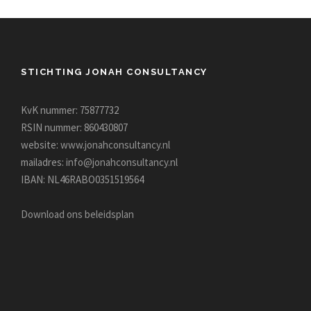
STICHTING JONAH CONSULTANCY
KvK nummer: 75877732
RSIN nummer: 860430807
website:
www.jonahconsultancy.nl
mailadres:
info@jonahconsultancy.nl
IBAN: NL46RABO0351519564
Download ons beleidsplan