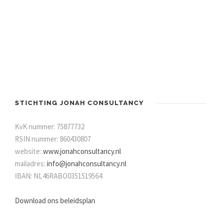
STICHTING JONAH CONSULTANCY
KvK nummer: 75877732
RSIN nummer: 860430807
website:
www.jonahconsultancy.nl
mailadres:
info@jonahconsultancy.nl
IBAN: NL46RABO0351519564
Download ons beleidsplan